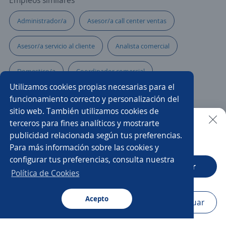
Empleos similares
Administrador/a
Asesor/a call center ventas
Asesor/a servicio al cliente
Analista comercial
Domestico/a
Coordinador comercial
Utilizamos cookies propias necesarias para el
Coordinador/a
Administrador/a de tienda
funcionamiento correcto y personalización del
sitio web. También utilizamos cookies de
Gerente en contabilidad
Auxiliar
terceros para fines analíticos y mostrarte
publicidad relacionada según tus preferencias.
Buscar es más fácil en la app
Para más información sobre las cookies y
Auxiliar de farmacia
Asesor/a comercial punto de venta
configurar tus preferencias, consulta nuestra
CT App
Abrir
Analista de créditos
Supervisor/a de ventas
Política de Cookies
Regente de farmacia
Acepto
Navegador
Continuar
Buscar
Aplicaciones
Avisos
Favoritos
Menú