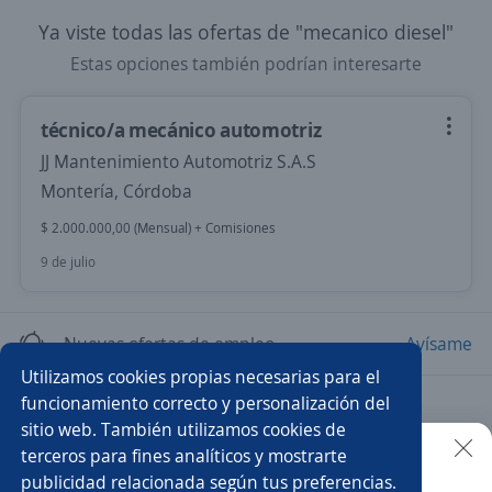
Ya viste todas las ofertas de "mecanico diesel"
Estas opciones también podrían interesarte
técnico/a mecánico automotriz
JJ Mantenimiento Automotriz S.A.S
Montería, Córdoba
$ 2.000.000,00 (Mensual) + Comisiones
9 de julio
Nuevas ofertas de empleo
Avísame
Utilizamos cookies propias necesarias para el
funcionamiento correcto y personalización del
Empleos similares
sitio web. También utilizamos cookies de
Mecánico diésel
Técnico/a mecánico
terceros para fines analíticos y mostrarte
publicidad relacionada según tus preferencias.
Buscar es más fácil en la app