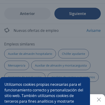
Anterior
Siguiente
Nuevas ofertas de empleo
Avísame
Empleos similares
Auxiliar de almacén hospitalario
Chófer ayudante
Mensajero/a
Auxiliar de almacén y montacarguista
Asistente de producción
Analista de costos e inventarios
Utilizamos cookies propias necesarias para el
Coordinador/a de logística
Auxiliar logística
funcionamiento correcto y personalización del
sitio web. También utilizamos cookies de
Gerente de obras
Auxiliar de almacén
terceros para fines analíticos y mostrarte