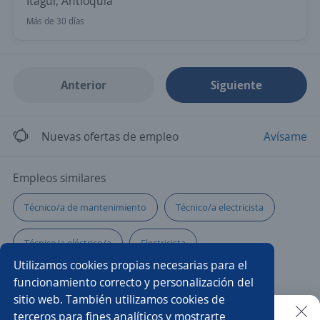
Itagüí, Antioquia
Más de 30 días
Anterior
Siguiente
Nuevas ofertas de empleo
Avísame
Empleos similares
Técnico/a de mantenimiento
Técnico/a electricista
Técnico/a eléctrico/a
Electricista
Utilizamos cookies propias necesarias para el
Supervisor/a eléctrico
Instalador/a
funcionamiento correcto y personalización del
sitio web. También utilizamos cookies de
Electricista automotriz
Auxiliar de mantenimiento
terceros para fines analíticos y mostrarte