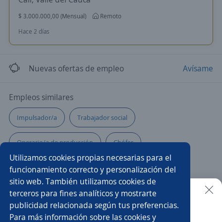
$ 3.000.000,00 (Mensual)
Remoto
Hace 2 días
Nuevas ofertas de empleo
Avísame
Empleos similares
Impulsador/a
Trabajador social
Operario/a de producción
Chófer
Utilizamos cookies propias necesarias para el
Operario/a de mantenimiento
Albañil
funcionamiento correcto y personalización del
sitio web. También utilizamos cookies de
Ayudante de limpieza
Mantenimiento
Pastelero/a
terceros para fines analíticos y mostrarte
publicidad relacionada según tus preferencias.
Buscar es más fácil en la app
Para más información sobre las cookies y
Operador/a
Servicios generales