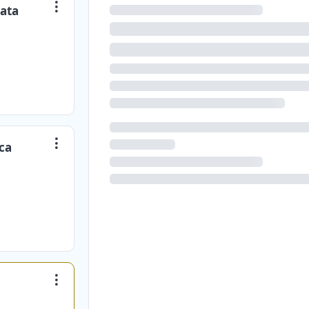
iata
ca