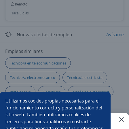
Remoto
Hace 3 días
Nuevas ofertas de empleo
Avísame
Empleos similares
Técnico/a en telecomunicaciones
Técnico/a electromecánico
Técnico/a electricista
Instalador/a
Electricista
Mecánico automotriz
Utilizamos cookies propias necesarias para el
Pintor/a
Técnico/a eléctrico/a
funcionamiento correcto y personalización del
sitio web. También utilizamos cookies de
Ingeniero electricista
Técnico/a de mantenimiento
terceros para fines analíticos y mostrarte
publicidad relacionada según tus preferencias.