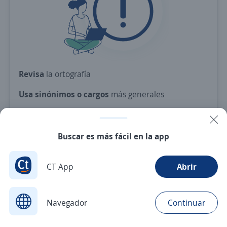
Revisa
la ortografía
Usa sinónimos o cargos
más generales
Ajusta
los filtros seleccionados
O crea una alerta
y te avisamos cuando haya una
Buscar es más fácil en la app
vacante con tus criterios
CT App
Abrir
Nuevas ofertas de empleo
Avísame
Navegador
Continuar
Buscar
Aplicaciones
Avisos
Favoritos
Menú