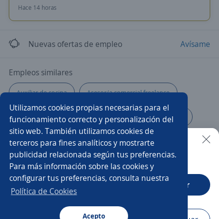
Hace 14 horas
Nuevas ofertas de empleo
Avísame
Empleos similares
Auxiliar de cocina
Asesor/a comercial freelance
Utilizamos cookies propias necesarias para el
Producción
Vendedora preventista
Higienista
funcionamiento correcto y personalización del
sitio web. También utilizamos cookies de
Asesor/a comercial punto de venta
Supernumerario/a
terceros para fines analíticos y mostrarte
publicidad relacionada según tus preferencias.
Buscar es más fácil en la app
Para más información sobre las cookies y
Auxiliar de farmacia
Ayudante de servicios generales
configurar tus preferencias, consulta nuestra
CT App
Abrir
Comercial tienda
Vendedor preventista
Política de Cookies
Auxiliar de enfermería
Acepto