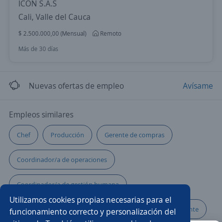
ICON S.A.S
Cali, Valle del Cauca
$ 2.500.000,00 (Mensual)
Remoto
Más de 30 días
Nuevas ofertas de empleo
Avísame
Empleos similares
Chef
Producción
Gerente de compras
Coordinador/a de operaciones
Coordinador/a de gestión humana
Utilizamos cookies propias necesarias para el
Gerente de producción
Administrador/a de restaurante
funcionamiento correcto y personalización del