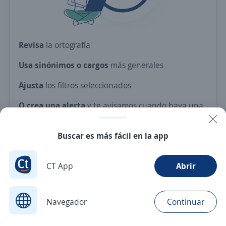
Revisa
la ortografía
Usa sinónimos o cargos
más generales
Ajusta
los filtros seleccionados
O crea una alerta
y te avisamos cuando haya una
vacante con tus criterios
Buscar es más fácil en la app
Nuevas ofertas de empleo
Avísame
CT App
Abrir
Navegador
Continuar
Buscar
Aplicaciones
Avisos
Favoritos
Menú