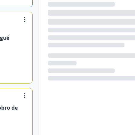
agué
cobro de