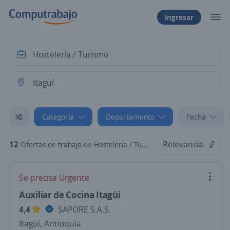
Ingresar
Categoría
Departamento
Fecha
12
Relevancia
Ofertas de trabajo de Hostelería / Turismo en Itagüí, Antioquia
Se precisa Urgente
Auxiliar de Cocina Itagüi
4,4
SAPORE S.A.S.
Itagüí, Antioquia