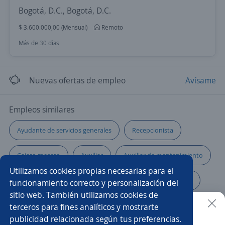
Bogotá, D.C., Bogotá, D.C.
$ 3.600.000,00 (Mensual)
Remoto
Más de 30 días
Nuevas ofertas de empleo
Avísame
Empleos similares
Ayudante de servicios generales
Recepcionista
Cajero mesero
Auxiliar
Auxiliar de mantenimiento
Utilizamos cookies propias necesarias para el
Chef cocinero
Ayudante de lavandería
Hostess
funcionamiento correcto y personalización del
sitio web. También utilizamos cookies de
Mesero garrotero
Mesero/a
terceros para fines analíticos y mostrarte
publicidad relacionada según tus preferencias.
Buscar es más fácil en la app