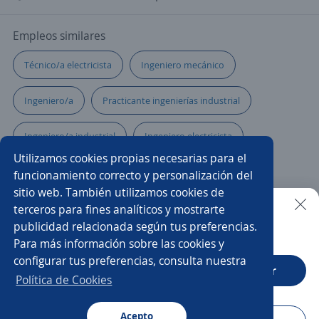
Empleos similares
Técnico/a electricista
Ingeniero mecánico
Ingeniero/a
Practicante ingenierías industrial
Ingeniero/a industrial
Ingeniero electricista
Utilizamos cookies propias necesarias para el
Técnico/a
Ingeniero comercial
funcionamiento correcto y personalización del
sitio web. También utilizamos cookies de
Pasante de ingeniero civil
Ingeniero ambiental
terceros para fines analíticos y mostrarte
publicidad relacionada según tus preferencias.
Buscar es más fácil en la app
Para más información sobre las cookies y
Gerente de proyectos
Ingeniero/a de proyectos
configurar tus preferencias, consulta nuestra
CT App
Abrir
Ingeniero residente
Analista
Política de Cookies
Ingeniero automatización
Acepto