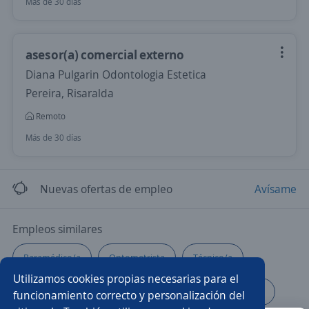
Más de 30 días
asesor(a) comercial externo
Diana Pulgarin Odontologia Estetica
Pereira, Risaralda
Remoto
Más de 30 días
Nuevas ofertas de empleo
Avísame
Empleos similares
Paramédico/a
Optometrista
Técnico/a
Utilizamos cookies propias necesarias para el
Psicólogo/a
Médico/a de urgencias
Enfermería
funcionamiento correcto y personalización del