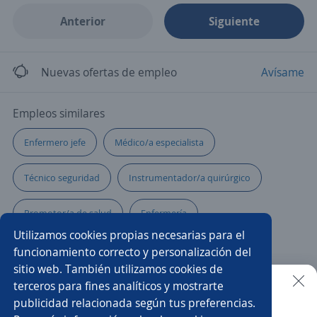
Anterior
Siguiente
Nuevas ofertas de empleo
Avísame
Empleos similares
Enfermero jefe
Médico/a especialista
Técnico seguridad
Instrumentador/a quirúrgico
Promotor/a de salud
Enfermería
Utilizamos cookies propias necesarias para el
Gerente administrativo
Terapeuta ocupacional
funcionamiento correcto y personalización del
sitio web. También utilizamos cookies de
Técnico/a
Asistente comercial
terceros para fines analíticos y mostrarte
publicidad relacionada según tus preferencias.
Buscar es más fácil en la app