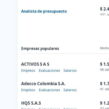
$ 2.
Analista de presupuesto
441 s
Empresas populares
Media 
ACTIVOS S A S
$ 1.
46 sa
Empleos
Evaluaciones
Salarios
Adecco Colombia S.A.
$ 1.
41 sa
Empleos
Evaluaciones
Salarios
HQ5 S.A.S
$ 1.
32 sa