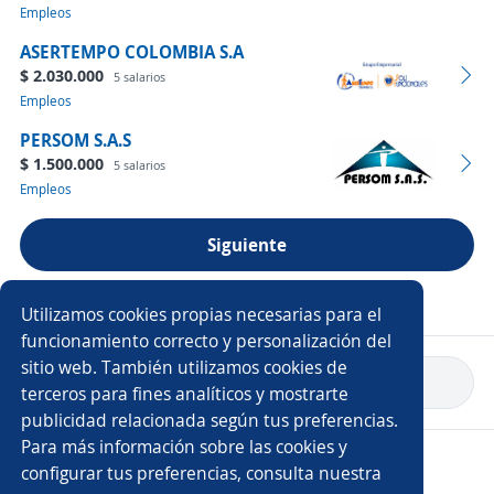
Empleos
ASERTEMPO COLOMBIA S.A
$ 2.030.000
5 salarios
Empleos
PERSOM S.A.S
$ 1.500.000
5 salarios
Empleos
Siguiente
Ver más empresas
Utilizamos cookies propias necesarias para el
funcionamiento correcto y personalización del
sitio web. También utilizamos cookies de
Volver a inicio
terceros para fines analíticos y mostrarte
publicidad relacionada según tus preferencias.
Para más información sobre las cookies y
Copyright 2014 - 2026 DGNET LTD.
configurar tus preferencias, consulta nuestra
Aviso legal
/
Privacidad