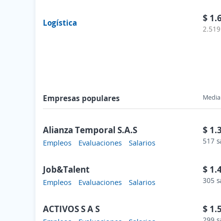
$ 1.
Logística
2.519
Empresas populares
Media 
Alianza Temporal S.A.S
$ 1.
517 s
Empleos
Evaluaciones
Salarios
Job&Talent
$ 1.
305 s
Empleos
Evaluaciones
Salarios
ACTIVOS S A S
$ 1.
299 s