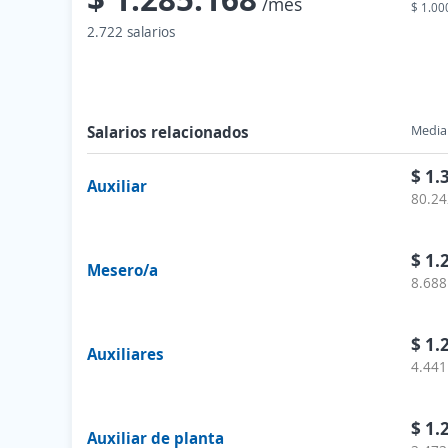
/mes
$ 1.00
2.722 salarios
Salarios relacionados
Media 
$ 1.
Auxiliar
80.24
$ 1.
Mesero/a
8.688
$ 1.
Auxiliares
4.441
$ 1.
Auxiliar de planta