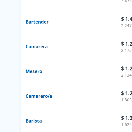
3.473
$ 1.
Bartender
2.247
$ 1.
Camarera
2.173
$ 1.
Mesero
2.134
$ 1.
Camarero/a
1.805
$ 1.
Barista
1.626