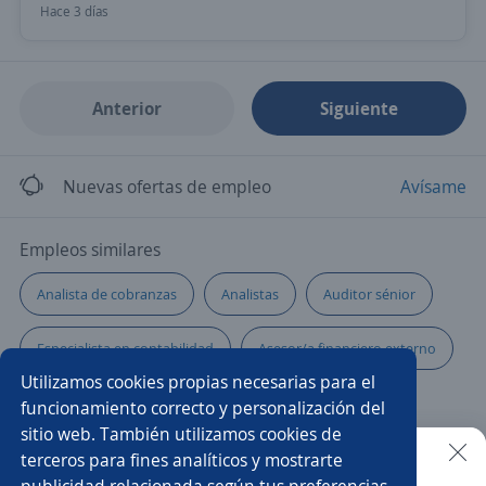
Hace 3 días
Anterior
Siguiente
Nuevas ofertas de empleo
Avísame
Empleos similares
Analista de cobranzas
Analistas
Auditor sénior
Especialista en contabilidad
Asesor/a financiero externo
Utilizamos cookies propias necesarias para el
Especialista en inventarios
Oficial administrativo
funcionamiento correcto y personalización del
sitio web. También utilizamos cookies de
Analista de costos
Analista financiero
terceros para fines analíticos y mostrarte
publicidad relacionada según tus preferencias.