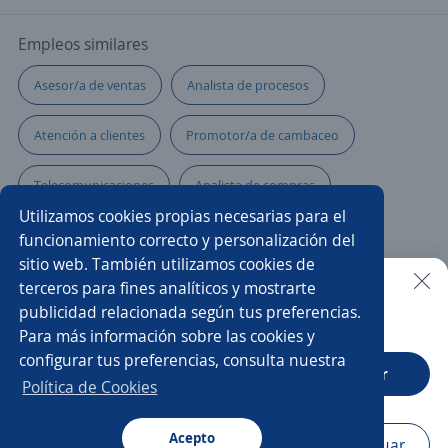
Empleos similares
Asesor/a de ventas
Analista de procesos
Atención a clientes
Promotor/a de cambaceo
Telecomunicaciones
Analista de compras
Utilizamos cookies propias necesarias para el
Asesor/a técnico comercial
Analista de costos
funcionamiento correcto y personalización del
sitio web. También utilizamos cookies de
Analista contable
Asesor/a comercial
terceros para fines analíticos y mostrarte
publicidad relacionada según tus preferencias.
Buscar es más fácil en la app
Para más información sobre las cookies y
Analista de marketing
Analista de seguridad social
configurar tus preferencias, consulta nuestra
CT App
Abrir
Comercial tienda
Analista proyectos
Política de Cookies
Analista de ingeniería
Acepto
Navegador
Continuar