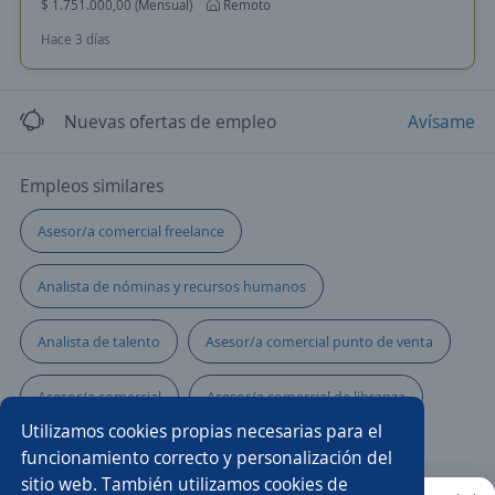
$ 1.751.000,00 (Mensual)
Remoto
Hace 3 días
Nuevas ofertas de empleo
Avísame
Empleos similares
Asesor/a comercial freelance
Analista de nóminas y recursos humanos
Analista de talento
Asesor/a comercial punto de venta
Asesor/a comercial
Asesor/a comercial de libranza
Utilizamos cookies propias necesarias para el
Analista de reclutamiento y selección
Analista
funcionamiento correcto y personalización del
sitio web. También utilizamos cookies de