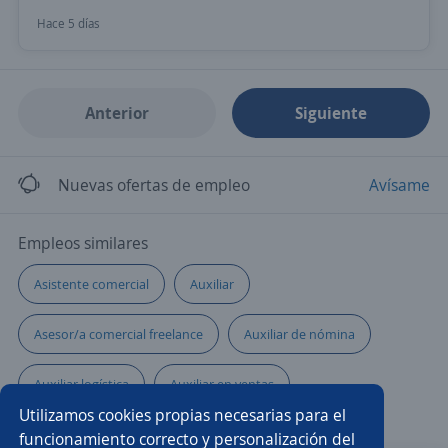
Hace 5 días
Anterior
Siguiente
Nuevas ofertas de empleo
Avísame
Empleos similares
Asistente comercial
Auxiliar
Asesor/a comercial freelance
Auxiliar de nómina
Auxiliar logística
Auxiliar en ventas
Utilizamos cookies propias necesarias para el
Auxiliar servicio al cliente
Auxiliar de logística
funcionamiento correcto y personalización del