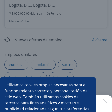
Bogotá, D.C., Bogotá, D.C.
$ 1.000.000,00 (Mensual)
Remoto
Más de 30 días
Nuevas ofertas de empleo
Avísame
Empleos similares
Mucamo/a
Producción
Auxiliar
Auxiliar punto de venta
Cabinero/a
Utilizamos cookies propias necesarias para el
Auxiliar de cocina
Ayudante de cafetería
funcionamiento correcto y personalización del
sitio web. También utilizamos cookies de
Auxiliar servicio al cliente
Auxiliar de almacén y logística
terceros para fines analíticos y mostrarte
publicidad relacionada según tus preferencias.
Buscar es más fácil en la app