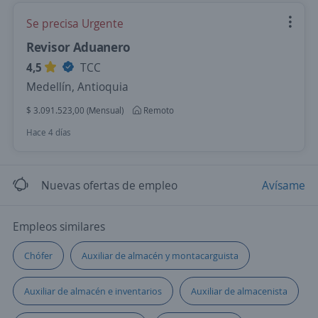
Se precisa Urgente
Revisor Aduanero
4,5
TCC
Medellín, Antioquia
$ 3.091.523,00 (Mensual)
Remoto
Hace 4 días
Nuevas ofertas de empleo
Avísame
Empleos similares
Chófer
Auxiliar de almacén y montacarguista
Auxiliar de almacén e inventarios
Auxiliar de almacenista