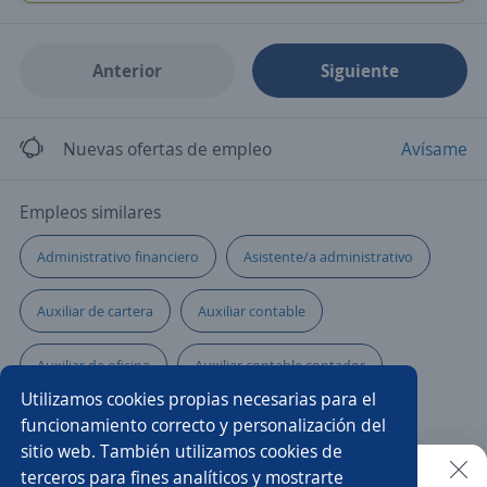
Anterior
Siguiente
Nuevas ofertas de empleo
Avísame
Empleos similares
Administrativo financiero
Asistente/a administrativo
Auxiliar de cartera
Auxiliar contable
Auxiliar de oficina
Auxiliar contable contador
Utilizamos cookies propias necesarias para el
Auxiliar de cobranza
Auxiliar de créditos
funcionamiento correcto y personalización del
sitio web. También utilizamos cookies de
Auxiliar administrativo/a
Administrativo facturación
terceros para fines analíticos y mostrarte