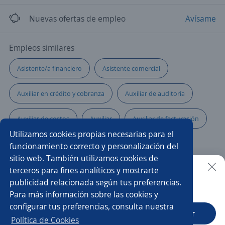
Nuevas ofertas de empleo
Avísame
Empleos similares
Asistente/a financiero
Asistente comercial
Auxiliar en crédito y cobranza
Auxiliar de auditoría
Auxiliar de costos
Auxiliar
Auxiliar de facturación
Utilizamos cookies propias necesarias para el
Auxiliar administrativo/a
funcionamiento correcto y personalización del
sitio web. También utilizamos cookies de
Auxiliar contable y administrativo
Auxiliar de cobranza
terceros para fines analíticos y mostrarte
publicidad relacionada según tus preferencias.
Buscar es más fácil en la app
Para más información sobre las cookies y
Asistente/a administrativo
Auxiliar de nómina
configurar tus preferencias, consulta nuestra
CT App
Abrir
Auxiliar contable
Auxiliar de farmacia
Política de Cookies