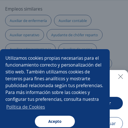
Empleos similares
Auxiliar de enfermería
Auxiliar contable
Auxiliar operativo
Ayudante de chófer reparto
Auxiliar administrativo/a
Auxiliar de cocina
Utilizamos cookies propias necesarias para el
Auxiliar de mantenimiento
Auxiliares de enfermería
funcionamiento correcto y personalización del
sitio web. También utilizamos cookies de
Auxiliar logística
Auxiliar
terceros para fines analíticos y mostrarte
publicidad relacionada según tus preferencias.
Buscar es más fácil en la app
Para más información sobre las cookies y
Auxiliar de almacén y logística
Asistente de ventas
configurar tus preferencias, consulta nuestra
CT App
Abrir
Asesor/a de ventas
Auxiliar de almacén y ventas
Política de Cookies
Auxiliar de tienda
Acepto
Navegador
Continuar