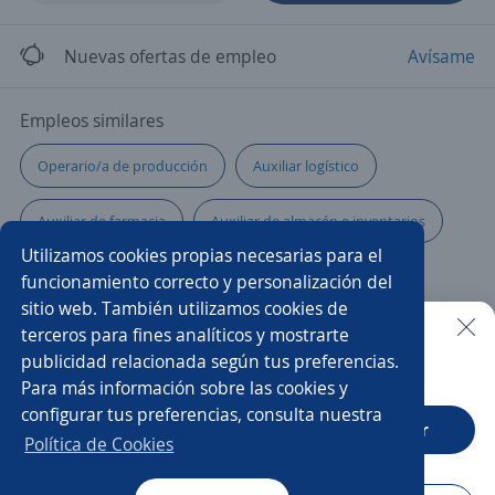
Nuevas ofertas de empleo
Avísame
Empleos similares
Operario/a de producción
Auxiliar logístico
Auxiliar de farmacia
Auxiliar de almacén e inventarios
Utilizamos cookies propias necesarias para el
Auxiliar de ruta
Asistente de producción
funcionamiento correcto y personalización del
sitio web. También utilizamos cookies de
Auxiliar logística
Auxiliar de contratación
terceros para fines analíticos y mostrarte
publicidad relacionada según tus preferencias.
Buscar es más fácil en la app
Para más información sobre las cookies y
Chófer ayudante
Conductor/a
Logístico/a
configurar tus preferencias, consulta nuestra
CT App
Abrir
Asistente de ventas
Auxiliar de mantenimiento
Política de Cookies