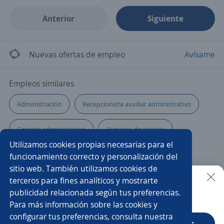
Anterior
Siguiente
Nuevas ofertas de empleo
Avísame
Empleos similares
Administración
Recepcionista auxiliar administrativo
Gerente administrativo
Asesores de servicio
Utilizamos cookies propias necesarias para el
Gerente de finanzas
Contable y administrativo
funcionamiento correcto y personalización del
sitio web. También utilizamos cookies de
Auxiliar de créditos
Asesor/a comercial freelance
terceros para fines analíticos y mostrarte
publicidad relacionada según tus preferencias.
Buscar es más fácil en la app
Para más información sobre las cookies y
Pasante
Tesorero/a
Asistente/a administrativo
configurar tus preferencias, consulta nuestra
CT App
Abrir