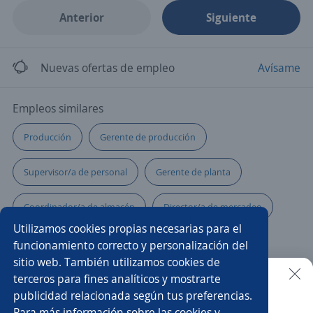
Anterior
Siguiente
Nuevas ofertas de empleo
Avísame
Empleos similares
Producción
Gerente de producción
Supervisor/a de personal
Gerente de planta
Coordinador/a de almacén
Director/a de mercadeo
Utilizamos cookies propias necesarias para el
Gerente de mantenimiento
Jefe/a de logística
funcionamiento correcto y personalización del
sitio web. También utilizamos cookies de
Supervisor/a de producción
Gerente comercial
terceros para fines analíticos y mostrarte
publicidad relacionada según tus preferencias.
Buscar es más fácil en la app
Para más información sobre las cookies y
Coordinador/a
Ejecutivo/a comercial