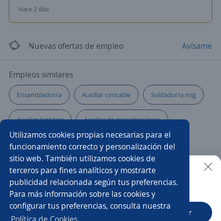
Hace 2 días
Nuevas ofertas de empleo
Avísame
Empleos similares
Ensamblador/a
Auxiliar contable
Soldador/a mig
Auxiliar logística
Auxiliar de metalmecánica
Utilizamos cookies propias necesarias para el
Auxiliar
Operario/a metalmecánico/a
funcionamiento correcto y personalización del
sitio web. También utilizamos cookies de
Técnico/a de mantenimiento
Técnico/a electromecánico
terceros para fines analíticos y mostrarte
publicidad relacionada según tus preferencias.
Buscar es más fácil en la app
Para más información sobre las cookies y
Tornero fresador
Conductor/a
configurar tus preferencias, consulta nuestra
CT App
Abrir
Asistente de producción
Asesor/a comercial
Política de Cookies