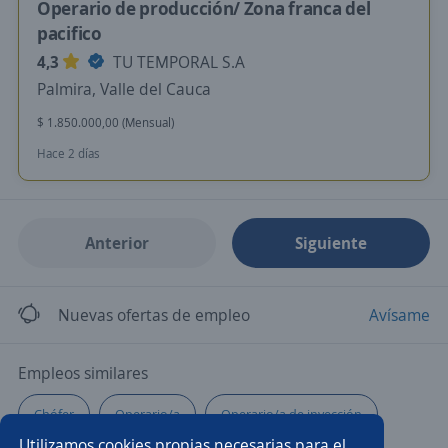
Operario de producción/ Zona franca del
pacifico
4,3
TU TEMPORAL S.A
Palmira, Valle del Cauca
$ 1.850.000,00 (Mensual)
Hace 2 días
Anterior
Siguiente
Nuevas ofertas de empleo
Avísame
Empleos similares
Chófer
Operario/a
Operario/a de inyección
Utilizamos cookies propias necesarias para el