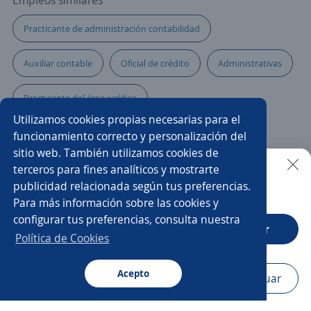
Empleos similares
Practicante de administración contabilidad
Auxiliar contable
Oficial de crédito
Administrativas
Practicante del área jurídica
Utilizamos cookies propias necesarias para el
Practicante recursos humanos
Administrativo/a
funcionamiento correcto y personalización del
sitio web. También utilizamos cookies de
Pasante de calidad
Practicante de seguridad
terceros para fines analíticos y mostrarte
publicidad relacionada según tus preferencias.
Buscar es más fácil en la app
Para más información sobre las cookies y
Coordinador/a de gestión humana
Administración
configurar tus preferencias, consulta nuestra
CT App
Abrir
Aprendiz
Pasante de ingeniero agrónomo
Política de Cookies
Asesor/a de servicio
Asistente/a administrativo
Acepto
Navegador
Continuar
Buscar
Aplicaciones
Avisos
Favoritos
Menú