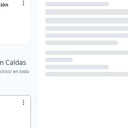
sión
en Caldas
cnico' en todo