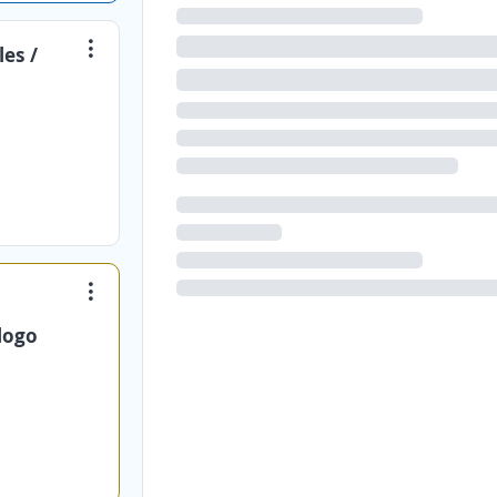
es /
logo