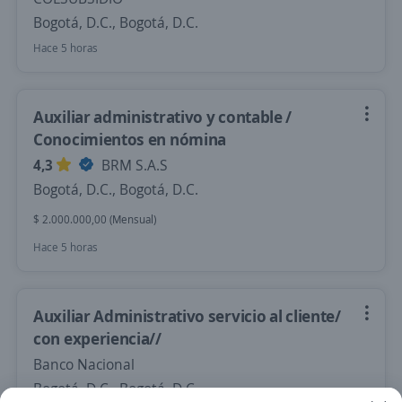
Bogotá, D.C., Bogotá, D.C.
Hace 5 horas
Auxiliar administrativo y contable /
Conocimientos en nómina
4,3
BRM S.A.S
Bogotá, D.C., Bogotá, D.C.
$ 2.000.000,00 (Mensual)
Hace 5 horas
Auxiliar Administrativo servicio al cliente/
con experiencia//
Banco Nacional
Bogotá, D.C., Bogotá, D.C.