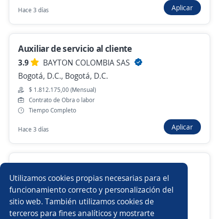
Aplicar
Hace 3 días
Anterior
Siguiente
Auxiliar de servicio al cliente
3.9
BAYTON COLOMBIA SAS
Nuevas ofertas de empleo
Avísame
Bogotá, D.C., Bogotá, D.C.
$ 1.812.175,00 (Mensual)
Empleos similares
Contrato de Obra o labor
Tiempo Completo
Asesor/a servicio al cliente
Auxiliar servicio al cliente
Aplicar
Hace 3 días
Auxiliar de almacén y logística
Administrativo/a
Administrativo financiero
Auxiliar de auditoría
Auxiliar administrativa en salud, PQRS
Utilizamos cookies propias necesarias para el
4.5
Ocupar Temporales S.A.
Atención a clientes
Auxiliar administrativo/a
funcionamiento correcto y personalización del
Bogotá, D.C., Bogotá, D.C.
sitio web. También utilizamos cookies de
$ 2.000.000,00 (Mensual)
Supernumerario/a
Auxiliares administrativos
terceros para fines analíticos y mostrarte