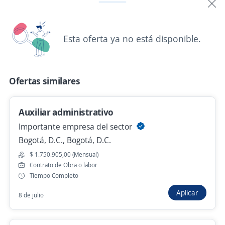
Hace 6 horas
Esta oferta ya no está disponible.
Agente Retención / Contrato Indefinido /
Auxiliar Administrativo / Lunes a Viernes
Banco Nacional
Ofertas similares
Bogotá, D.C., Bogotá, D.C.
Hace 6 horas
Auxiliar administrativo
Importante empresa del sector
Analista de monitoreo transaccional // aux
Bogotá, D.C., Bogotá, D.C.
administrativo// contratacion inmediata
$ 1.750.905,00 (Mensual)
Banco nacional
Contrato de Obra o labor
Tiempo Completo
Bogotá, D.C., Bogotá, D.C.
Aplicar
8 de julio
$ 1.750.905,00 (Mensual)
Hace 6 horas