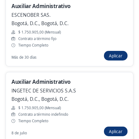
Auxiliar Administrativo
ESCENOBER SAS.
asistente administrativo y contable
Bogotá, D.C., Bogotá, D.C.
4,5
CONTACTAMOS OUTSOURCING S.A.S.
Bogotá, D.C., Bogotá, D.C.
$ 1.750.905,00 (Mensual)
Contrato a término fijo
$ 1.799.999,00 (Mensual)
Tiempo Completo
Hace 6 horas
Aplicar
Más de 30 días
Empleo destacado
Auxiliar Administrativo
Auxiliar Administrativa, de Recepción y
INGETEC DE SERVICIOS S.A.S
Facturación
Bogotá, D.C., Bogotá, D.C.
4,4
SERVIMOS S.A.S
$ 1.750.905,00 (Mensual)
Bogotá, D.C., Bogotá, D.C.
Contrato a término indefinido
Tiempo Completo
$ 2.000.000,00 (Mensual)
Aplicar
Hace 6 horas
8 de julio