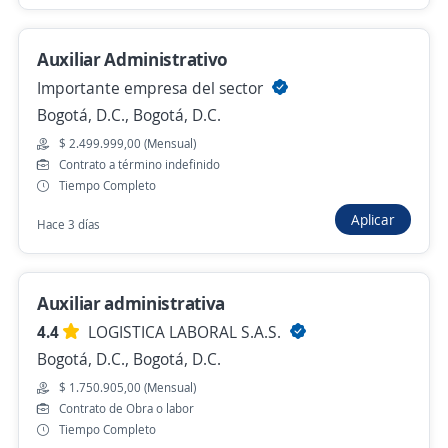
Auxiliares Administrativos Con Experiencia
Auxiliar Administrativo
En Servicio Al Cliente
Importante empresa del sector
Multinacional
Bogotá, D.C., Bogotá, D.C.
Bogotá, D.C., Bogotá, D.C.
$ 2.499.999,00 (Mensual)
Contrato a término indefinido
$ 1.750.905,00 (Mensual)
Tiempo Completo
Hace 7 horas
Aplicar
Hace 3 días
Auxiliares Administrativos Con Experiencia
En Servicio Al Cliente
Auxiliar administrativa
Multinacional
4.4
LOGISTICA LABORAL S.A.S.
Bogotá, D.C., Bogotá, D.C.
Bogotá, D.C., Bogotá, D.C.
$ 1.750.905,00 (Mensual)
$ 1.750.905,00 (Mensual)
Contrato de Obra o labor
Hace 7 horas
Tiempo Completo