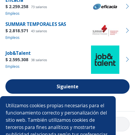
Eficacia
$ 2.259.258
73 salarios
Empleos
SUMMAR TEMPORALES SAS
$ 2.818.571
43 salarios
Empleos
Job&Talent
$ 2.595.308
38 salarios
Empleos
Siguiente
Ver más empresas
Utilizamos cookies propias necesarias para el
funcionamiento correcto y personalización del
sitio web. También utilizamos cookies de
Volver a inicio
terceros para fines analíticos y mostrarte
publicidad relacionada según tus preferencias.