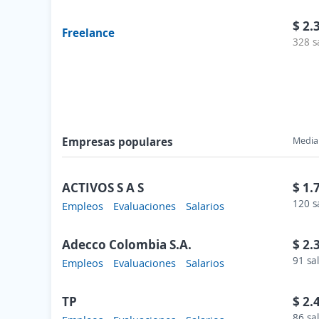
$ 2.
Freelance
328 s
Empresas populares
Media 
ACTIVOS S A S
$ 1.
120 s
Empleos
Evaluaciones
Salarios
Adecco Colombia S.A.
$ 2.
91 sa
Empleos
Evaluaciones
Salarios
TP
$ 2.
86 sa