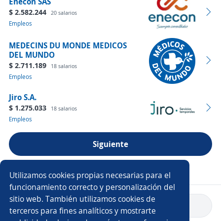
Enecon SAS
$ 2.582.244
20 salarios
Empleos
MEDECINS DU MONDE MEDICOS
DEL MUNDO
$ 2.711.189
18 salarios
Empleos
Jiro S.A.
$ 1.275.033
18 salarios
Empleos
Siguiente
Ver más empresas
Utilizamos cookies propias necesarias para el
funcionamiento correcto y personalización del
sitio web. También utilizamos cookies de
Volver a inicio
terceros para fines analíticos y mostrarte