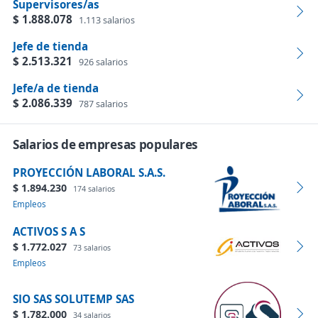
Supervisores/as
$ 1.888.078
1.113 salarios
Jefe de tienda
$ 2.513.321
926 salarios
Jefe/a de tienda
$ 2.086.339
787 salarios
Salarios de empresas populares
PROYECCIÓN LABORAL S.A.S.
$ 1.894.230
174 salarios
Empleos
ACTIVOS S A S
$ 1.772.027
73 salarios
Empleos
SIO SAS SOLUTEMP SAS
$ 1.782.000
34 salarios