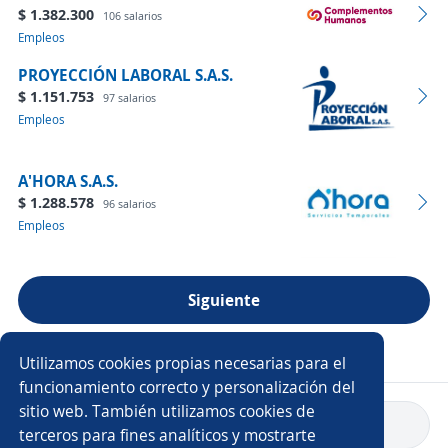
$ 1.382.300
106 salarios
Empleos
PROYECCIÓN LABORAL S.A.S.
$ 1.151.753
97 salarios
Empleos
A'HORA S.A.S.
$ 1.288.578
96 salarios
Empleos
Siguiente
Ver más empresas
Utilizamos cookies propias necesarias para el
funcionamiento correcto y personalización del
sitio web. También utilizamos cookies de
Volver a inicio
terceros para fines analíticos y mostrarte