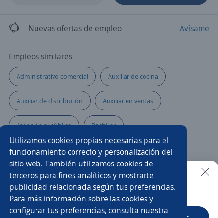
Nuevas ofertas de empleo
Avísame
Empleos similares
Administrativo comercial
Auxiliar de cocina
Auxiliar de distribución
Auxiliar en ventas
Atención al público
Bachiller
Utilizamos cookies propias necesarias para el
Auxiliar de almacén y ventas
Auxiliar de cartera
funcionamiento correcto y personalización del
sitio web. También utilizamos cookies de
Auxiliar de enfermería
Auxiliar administrativo/a
terceros para fines analíticos y mostrarte
publicidad relacionada según tus preferencias.
Buscar es más fácil en la app
Para más información sobre las cookies y
Auxiliar logística
Auxiliar de despachos
configurar tus preferencias, consulta nuestra
CT App
Abrir