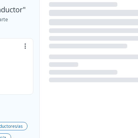
nductor"
arte
ductores/as
r/a