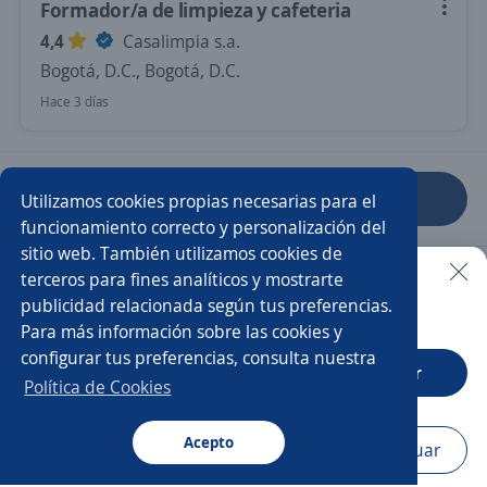
Formador/a de limpieza y cafeteria
4,4
Casalimpia s.a.
Bogotá, D.C., Bogotá, D.C.
Hace 3 días
Anterior
Siguiente
Utilizamos cookies propias necesarias para el
funcionamiento correcto y personalización del
sitio web. También utilizamos cookies de
Nuevas ofertas de empleo
Avísame
terceros para fines analíticos y mostrarte
publicidad relacionada según tus preferencias.
Buscar es más fácil en la app
Para más información sobre las cookies y
Empleos similares
configurar tus preferencias, consulta nuestra
CT App
Abrir
Fonoaudiólogo/a
Auxiliar de enfermería
Política de Cookies
Cuidador/a
Acepto
Navegador
Continuar
Buscar
Aplicaciones
Avisos
Favoritos
Menú