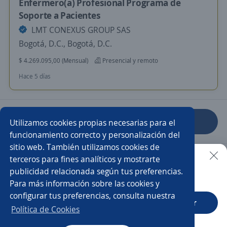
Enfermero(a) Profesional Programa de
Soporte a Pacientes
LMT CONEXUS GROUP SAS
Bogotá, D.C., Bogotá, D.C.
$ 4.269.095,00 (Mensual)
Presencial y remoto
Hace 5 días
Anterior
Siguiente
Utilizamos cookies propias necesarias para el
funcionamiento correcto y personalización del
sitio web. También utilizamos cookies de
Nuevas ofertas de empleo
Avísame
terceros para fines analíticos y mostrarte
publicidad relacionada según tus preferencias.
Buscar es más fácil en la app
Para más información sobre las cookies y
Empleos similares
configurar tus preferencias, consulta nuestra
CT App
Abrir
Fonoaudiólogo/a
Auxiliar de enfermería
Política de Cookies