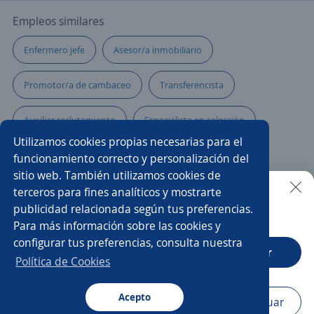
Empleos similares
Enfermero jefe
Asesor/a inmobiliario
Promotor/a de cambaceo
Transferencista
Auxiliar reclutamiento
Especialista en selección
Utilizamos cookies propias necesarias para el
Domiciliario/a con moto
Mercaimpulsador
funcionamiento correcto y personalización del
sitio web. También utilizamos cookies de
Coordinador/a de gestión humana
terceros para fines analíticos y mostrarte
publicidad relacionada según tus preferencias.
Buscar es más fácil en la app
Para más información sobre las cookies y
Practicante recursos humanos
Asistente de producción
configurar tus preferencias, consulta nuestra
CT App
Abrir
Producción
Auxiliar contable
Mercaderista
Política de Cookies
Gestión Humana
Acepto
Navegador
Continuar