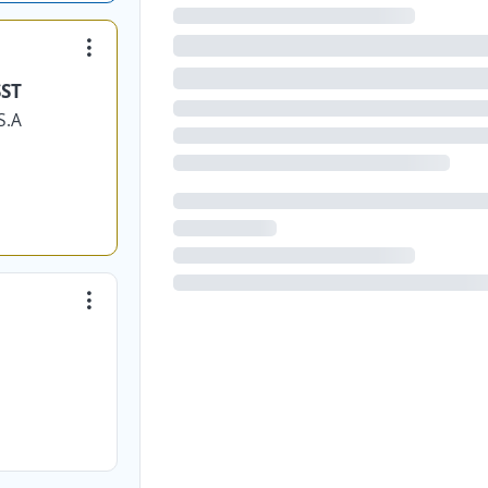
SST
S.A