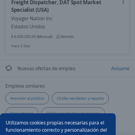
Freight Dispatcher, DAT Spot Market
Specialist (USA)
Voyager Nation Inc
Estados Unidos
$ 6.000.000,00 (Mensual)
Remoto
Hace 5 días
Nuevas ofertas de empleo
Avísame
Empleos similares
Atención al público
Chófer vendedor y reparto
Despachante
Chófer repartidor y mensajero
Utilizamos cookies propias necesarias para el
Controlador/a
Distribuidor/a
Chófer
funcionamiento correcto y personalización del