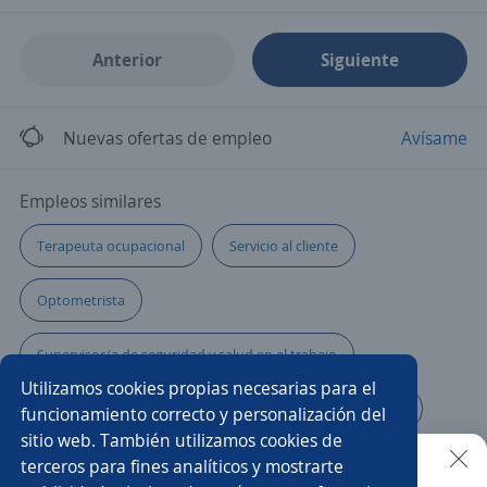
Anterior
Siguiente
Nuevas ofertas de empleo
Avísame
Empleos similares
Terapeuta ocupacional
Servicio al cliente
Optometrista
Supervisor/a de seguridad y salud en el trabajo
Utilizamos cookies propias necesarias para el
Telecomunicaciones
Inspector/a
Producción
funcionamiento correcto y personalización del
sitio web. También utilizamos cookies de
Practicante de seguridad
Técnico seguridad
terceros para fines analíticos y mostrarte